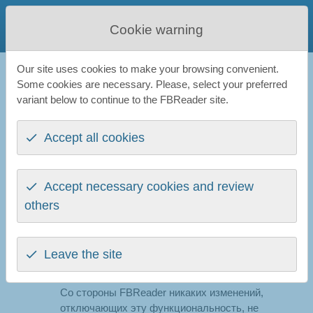
FBReader
Cookie warning
Favourite Book Reader
Our site uses cookies to make your browsing convenient.
FBReader
All news
Important information for FBReader and
Some cookies are necessary. Please, select your preferred
LitRes users
variant below to continue to the FBReader site.
Important information for FBReader and
Accept all cookies
LitRes users
16th May 2026
Accept necessary cookies and review
Note: the announcement below is only relevant to
others
users of the Russian-language ebook store ЛитРес,
so it is published in Russian only.
Leave the site
Интеграция ЛитРес в FBReader больше не
работает.
Со стороны FBReader никаких изменений,
отключающих эту функциональность, не